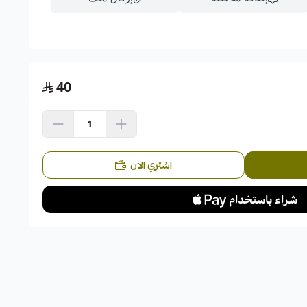
اسحب و افلت الملف هنا
40
استعراض
اشتري الآن