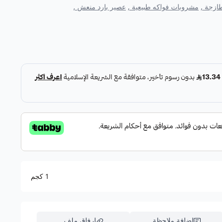
ازجة ,
مشروبات فواكه طبيعية ,
عصير بارد منعش ,
يخ:
 بطعم غني ومنعش.
بر بسعر أوفر لا يُفوّت.
ناعية، فقط طعم البطيخ الطبيعي.
وانتعاش مع كل كوب.
لآن لضمان الاستفادة من العرض.
قط.
طاقة وانتعاش 💚
1 كجم
إضافة ملاحظة
إرفاق ملف