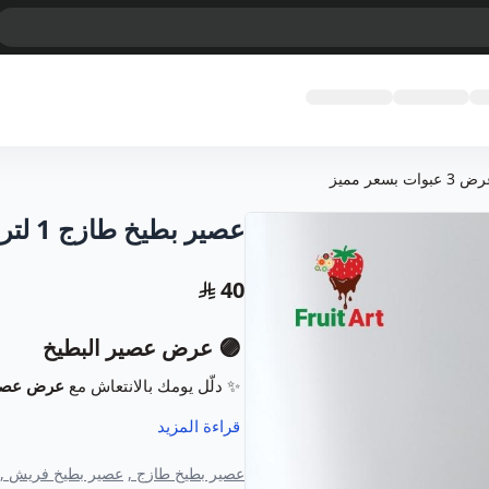
عصير بطيخ طازج 1 لتر – عرض 3 عبوات بسعر مميز
40
🟣 عرض عصير البطيخ
✨ دلّل يومك بالانتعاش مع
عرض عصير
عرض مميز يمنحك طعم طبيعي منعش وم
قراءة المزيد
🟣 المواصفات:
عصير بطيخ طازج ,
عصير بطيخ فريش ,