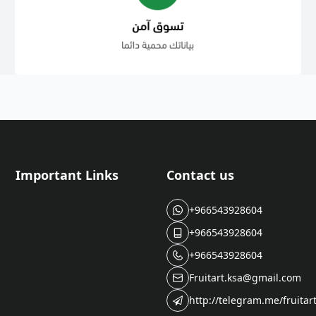
Important Links
Contact us
+966543928604
+966543928604
+966543928604
Fruitart.ksa@gmail.com
http://telegram.me/fruitar