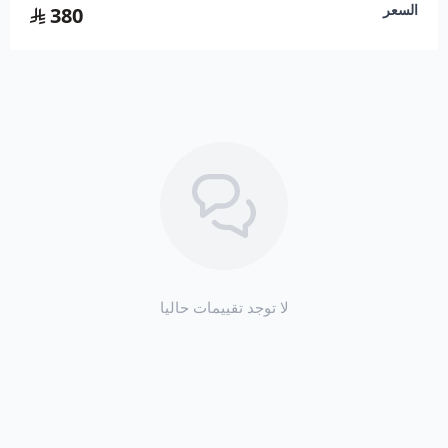
اسحب و افلت الملف هنا
السعر
380
استعراض
لا توجد تقييمات حاليا