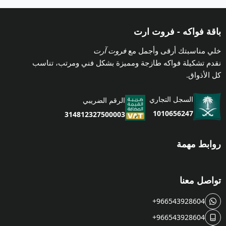
باقة فواكه - فروت ارت
خلي مناسبتك أرقى وأجمل مع
فروت آرت
نقدم تشكيلة فواكه طازجة ومميزة بشكل فني ومرتب، تناسب
كل الأذواق.
السجل التجاري
الرقم الضريبي
1010656247
314812327500003
روابط مهمة
تواصل معنا
+966543928604
+966543928604