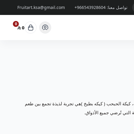
تواصل معنا:
+966543928604
Fruitart.ksa@gmail.com
0
0
 كيكة الحبحب ( كيكه بطيخ )هي تجربة لذيذة تجمع بين طعم
 التي تُرضي جميع الأذواق.
كم بتقديم باقات و
سلات فواكة
تتميز بالفن والابداع وباشكال
وتجعل مناسبتكم حدث لا ينسى.