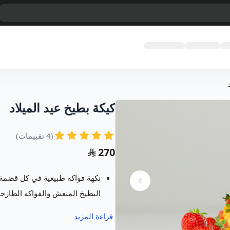
كيكة بطيخ عيد الميلاد
(4 تقييمات)
270
نكهة فواكه طبيعية في كل قضمة،
البطيخ المنعش والفواكه الطازجة
يسعدنا في متجر فروت ارت خدمت
قراءة المزيد
مبتكرة ومميزة تسر كل من رأها 