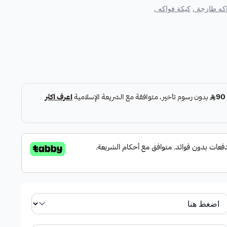
كه طازجة ,
كيكة فواكه ,
زينة بالفواكه الطازجة اللذيذة
ولة ، عنب اسود و ابيض توت منوع مع لمسة من ورق النعناع
 فواكه ):
حبحب بين البطيخ، الشمام، والفواكه الطازجة الأخرى مثل
ا طبيعيًا وغنيًا.
حجم مناسب: تكفي كيكة الحبحب 20 فردًا، مما يجعلها خيارًا مثاليًا للمناسبات الكبيرة مثل
حب بشكل ثلاثي الأدوار مع إضافة لمسة من ورق النعناع
ئعًا وجذابًا.