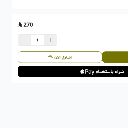
اسحب و افلت الملف هنا
270
استعراض
اشتري الآن