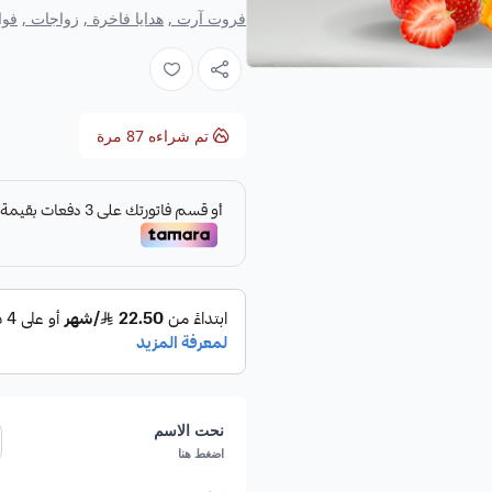
فروت آرت ,
هدايا فاخرة ,
زواجات ,
فوا
المواصفات:
القسم:
اعياد الميلاد
.
بطيخ على شكل كيكة ثلاثة ادوار م
تم شراءه
87
مرة
المحتويات:
( بطيخ ، شمام ، فرا
المنعش )
تكفي 20 فرد.
مميزات كيكة الحبحب ( كيكه
كيكه فواكه طازجة: تجمع كيكة ال
الفراولة والتوت، ما يضمن لك مذاقً
الحفلات أو التجمعات العائلية.
نحت الاسم
تصميم جذاب: تم تزيين كيكة الحب
اضغط هنا
المنعش، مما يضفي عليها مظهرًا را