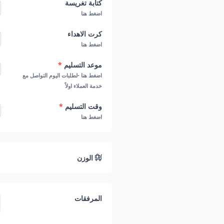
كتابة تغريسة
مذاق منعش وطبيعي: الفواكه ال
اضغط هنا
كيكة الحبحب خيارًا مثاليًا في ال
كرت الاهداء
مناسبة للعديد من المناسبات: بف
اضغط هنا
خيارًا مثاليًا لجميع أنواع المناسبا
موعد التسليم
*
يمكنك الحصول على هذه الباقة ال
اضغط هنا -لطلبات اليوم التواصل مع
خدمة العملاء اولاً
سرعة. ملحوظة: من الافضل الطلب قب
وقت التسليم
*
اضغط هنا
الوزن
المرفقات