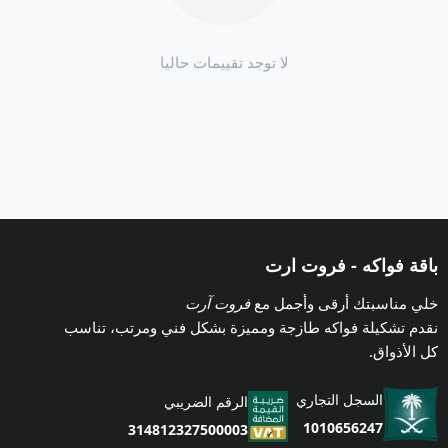
لا توجد تقييمات حاليا
باقة فواكه - فروت ارت
خلي مناسبتك أرقى وأجمل مع
فروت آرت
نقدم تشكيلة فواكه طازجة ومميزة بشكل فني ومرتب، تناسب
كل الأذواق.
السجل التجاري
الرقم الضريبي
1010656247
314812327500003