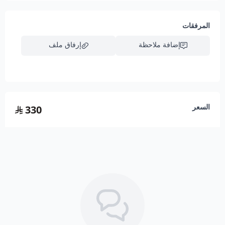
المرفقات
إضافة ملاحظة
إرفاق ملف
اسحب و افلت الملف هنا
السعر
330
استعراض