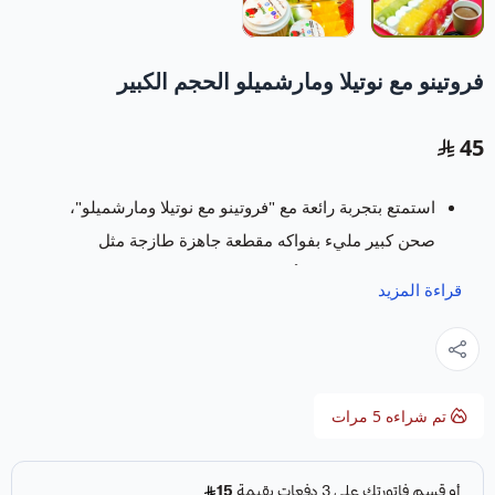
فروتينو مع نوتيلا ومارشميلو الحجم الكبير
45
استمتع بتجربة رائعة مع "فروتينو مع نوتيلا ومارشميلو"،
صحن كبير مليء بفواكه مقطعة جاهزة طازجة مثل
البرتقال والكيوي والأناناس والفراولة، مع حلى
قراءة المزيد
المارشميلو اللذيذ وشوكولاتة سائلة غنية تكفي لـ5
أفراد.
يسعدنا في متجر فروت ارت خدمتكم بتقديم باقات و
سلات فواكة
تتميز بالفن والابداع وباشكال مبتكرة
تم شراءه
5
مرات
ومميزة تسر كل من رأها وتجعل مناسبتكم حدث لا
ينسى.