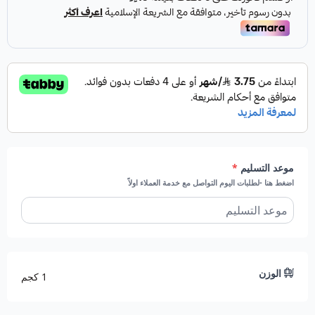
المواصفات:
اسم المنتج:
فروتينو مع نوتيلا ومارشميلو الحجم الكبير.
المكونات:
البرتقال والكيوي والاناناس والفراولة وحلى
المارشميلو
مع شوكليت سائلة
الحجم يكفي 5 أفراد.
اقل طلب 3 صحون.
موعد التسليم
*
التصنيف:
فواكه مقطعة
اضغط هنا -لطلبات اليوم التواصل مع خدمة العملاء اولاً
مميزات فروتينو مع نوتيلا ومارشميلو الحجم
الكبير-فواكه مقطعة جاهزة:
تنوع الفواكه الطازجة:
يحتوي "فروتينو مع نوتيلا
ومارشميلو" على مزيج غني من الفواكه الطازجة مثل
الوزن
البرتقال، الكيوي، الأناناس، والفراولة، لتمنحك نكهة
1 كجم
منعشة وطبيعية.