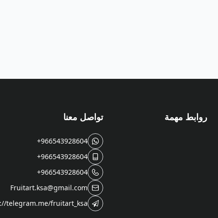
روابط مهمة
تواصل معنا
+966543928604
+966543928604
+966543928604
Fruitart.ksa@gmail.com
://telegram.me/fruitart_ksa