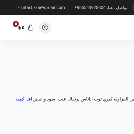
تواصل معنا:
+966543928604
Fruitart.ksa@gmail.com
0
0
اقل كمية