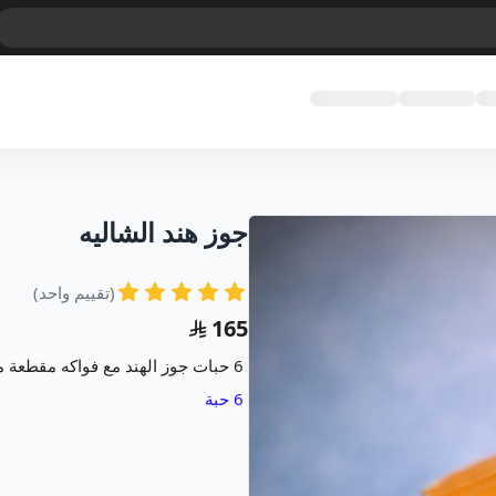
جوز هند الشاليه
(تقييم واحد)
165
6 حبات جوز الهند مع فواكه مقطعة من الفراولة كيوي توت اناناس برتقال عنب اسود و ابيض
6 حبة