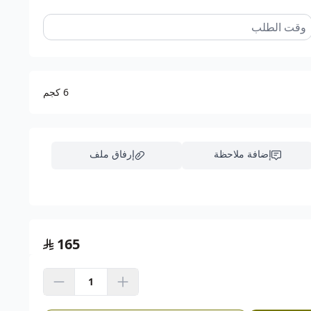
6 كجم
إضافة ملاحظة
إرفاق ملف
اسحب و افلت الملف هنا
165
استعراض