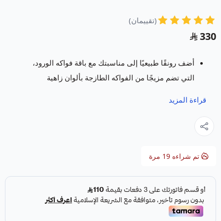
(تقييمان)
330
أضف رونقًا طبيعيًا إلى مناسبتك مع باقة فواكه الورود،
التي تضم مزيجًا من الفواكه الطازجة بألوان زاهية
ونكهات مميزة تكفي 30 فردًا.
قراءة المزيد
يسعدنا في متجر فروت ارت خدمتكم بتقديم باقات و
سلات فواكة
تتميز بالفن والابداع وباشكال مبتكرة
ومميزة تسر كل من رأها وتجعل مناسبتكم حدث لا
ينسى.
تم شراءه
19
مرة
المواصفات:
القسم:
باقات الفواكه
.
اسم المنتج:
باقة فواكه الورود.