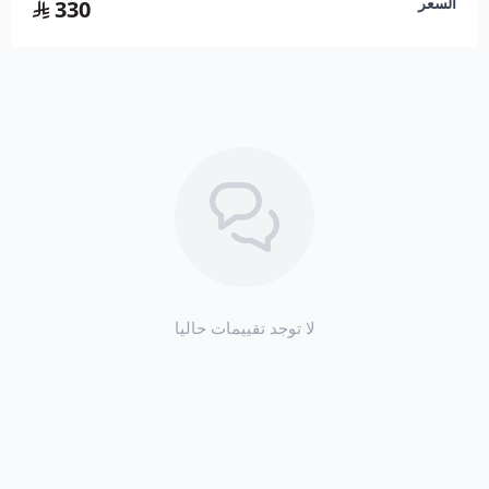
السعر
330
استعراض
العملاء )))
لا توجد تقييمات حاليا