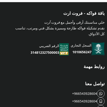
باقة فواكه - فروت ارت
خلي مناسبتك أرقى وأجمل مع
فروت آرت
نقدم تشكيلة فواكه طازجة ومميزة بشكل فني ومرتب، تناسب
كل الأذواق.
السجل التجاري
الرقم الضريبي
1010656247
314812327500003
روابط مهمة
تواصل معنا
+966543928604
+966543928604