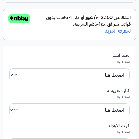
المكونات:
باقة من الفواكه الطازجة
( تفاح اخضر ،
برتقال ، اناناس ، كيوي ، فراولة ، عنب )
الباقة تكفي 30 شخص.
مميزات باقة فواكه الورود:
تنوع غني بالفواكه الطازجة
: تحتوي الباقة على التفاح
نحت اسم
الأخضر، البرتقال، الأناناس، الكيوي، الفراولة، والعنب،
اضغط هنا
لتقديم تجربة لذيذة ومغذية.
تكفي عددًا كبيرًا من الضيوف
: تتسع الباقة لتلبية
احتياجات 30 فردًا، وهو ما يجعلها مثالية للتجمعات
كتابة تغريسة
اضغط هنا
والمناسبات العائلية .
تصميم مرن ومبتكر
: الفواكه مرتبة بعناية في فازة أنيقة،
مع إمكانية استبدال الفازة ببديل يناسب الشكل، لتضمن
كرت الاهداء
جمال التقديم في كل الأحوال.
اضغط هنا
ملائمة لمختلف المناسبات
: تناسب الباقة الاحتفالات