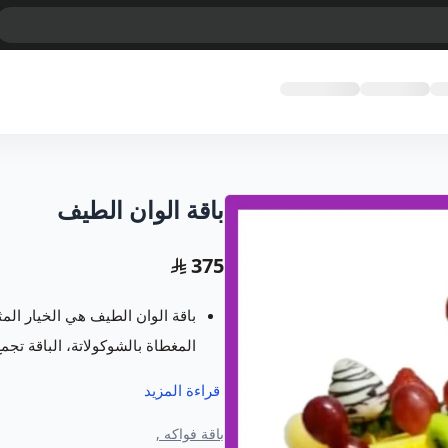
باقة الوان الطيف
375
باقة الوان الطيف هي الخيار المث
المغطاة بالشوكولاتة، الباقة تجم
يسعدنا في متجر فروت ارت خدمت
قراءة المزيد
مبتكرة ومميزة تسر كل من رأها 
باقة فواكه ,