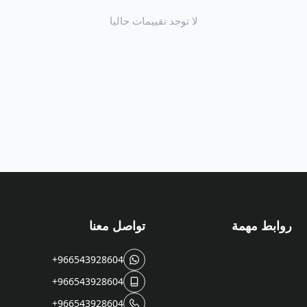
لا توجد تقييمات حاليا
روابط مهمة
تواصل معنا
+966543928604
+966543928604
+966543928604