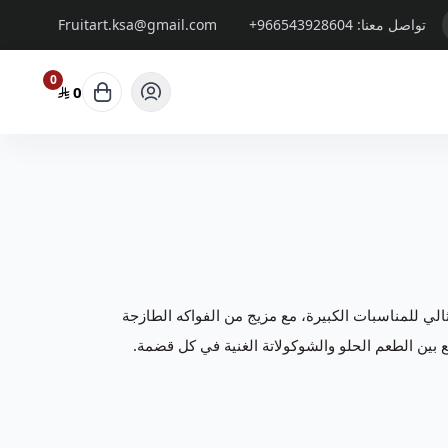
تواصل معنا:
+966543928604
Fruitart.ksa@gmail.com
0
0
الي للمناسبات الكبيرة، مع مزيج من الفواكه الطازجة
ع بين الطعم الحلو والشوكولاتة الغنية في كل قضمة.
كم بتقديم باقات و
سلات فواكة
تتميز بالفن والابداع وباشكال
وتجعل مناسبتكم حدث لا ينسى.