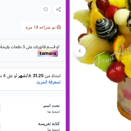
المواصفات:
القسم:
باقات الفواكه
.
اسم المنتج:
باقة فواكه الوان ال
تم شراءه
18
مرة
المكونات:
باقة فواكه طازجة لذي
كيوي ، برتقال ، عنب احمر ، انان
الباقة تكفي 35 شخص.
مميزات باقة الوان الطيف:
مزيج من الفواكه الطازجة المغرية
الطازجة مثل الشمام، الكيوي، وال
لتلبية جميع الأذواق.
تكفي لعدد كبير من الأشخاص:
المثالي للحفلات الكبيرة والمناس
نحت اسم
تجربة مذاق مميزة:
تجمع الباقة ب
اضغط هنا
الغنية، ليضمن لك تجربة مذاق لا 
كتابة تغريسة
مظهر جذاب ومتعدد الالوان:
تضم 
اضغط هنا