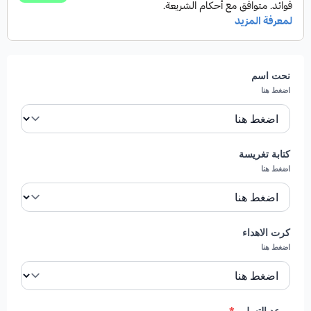
الباقة تكفي 25 شخص.
مميزات باقة التهنئة:
نحت اسم
تضم الباقة تشكيلة مختارة بعناية من الفواكه الطازجة
اضغط هنا
مثل الأناناس، الشمام، الكيوي، البرتقال، العنب الأسود،
بالإضافة إلى الفراولة المغمورة بالشوكولاتة لإرضاء
جميع الأذواق.
كتابة تغريسة
اضغط هنا
تقدم الباقة كميات كافية لتناسب تجمعات تصل إلى 25
فردًا، ما يجعلها خيارًا عمليًا ورائعًا للحفلات والمناسبات.
تأتي الباقة بتنسيق جميل يضفي لمسة فاخرة على
كرت الاهداء
مائدتك أو مناسبتك، مع إمكانية استبدال الفازة عند عدم
اضغط هنا
توفرها ببديل مناسب يحافظ على الشكل.
يتم اختيار الفواكه التي تصلنا يومياً بدقة لضمان نضارتها
وطعمها اللذيذ، مع إضافة شوكولاتة عالية الجودة لتجربة
موعد التسليم
*