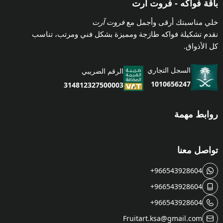
باقة فواكه - فروت ارت
خلي مناسبتك أرقى وأجمل مع
فروت آرت
نقدم تشكيلة فواكه طازجة ومميزة بشكل فني ومرتب، تناسب
كل الأذواق.
السجل التجاري
الرقم الضريبي
1010656247
314812327500003
روابط مهمة
تواصل معنا
+966543928604
+966543928604
+966543928604
Fruitart.ksa@gmail.com