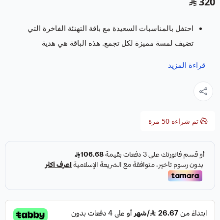
320
احتفل بالمناسبات السعيدة مع باقة التهنئة الفاخرة التي
تضيف لمسة مميزة لكل تجمع. هذه الباقة هي هدية
مبتكرة تجمع بين النكهات الطبيعية والشوكولاتة الفاخرة
قراءة المزيد
لتعبّر عن مشاعرك بطريقة استثنائية.
يسعدنا في متجر فروت ارت خدمتكم بتقديم باقات و
سلات فواكة
تتميز بالفن والابداع وباشكال مبتكرة
ومميزة تسر كل من رأها وتجعل مناسبتكم حدث لا
تم شراءه
50
مرة
ينسى.
المواصفات:
القسم:
باقات الفواكه
.
اسم المنتج:
باقة التهنئة.
المكونات:
اناناس ، شمام ، كيوي ، برتقال ، عنب اسود
مع فراولة مغمورة بالشوكولاته.