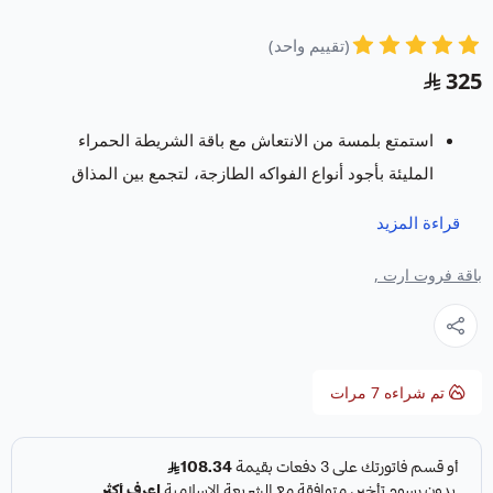
(تقييم واحد)
325
استمتع بلمسة من الانتعاش مع باقة الشريطة الحمراء
المليئة بأجود أنواع الفواكه الطازجة، لتجمع بين المذاق
اللذيذ والمظهر الجذاب.
قراءة المزيد
يسعدنا في متجر فروت ارت خدمتكم بتقديم باقات و
سلات فواكة
تتميز بالفن والابداع وباشكال مبتكرة
باقة فروت ارت ,
ومميزة تسر كل من رأها وتجعل مناسبتكم حدث لا
ينسى.
تم شراءه
7
مرات
المواصفات:
القسم:
باقات الفواكه
.
اسم المنتج:
الشريطة الحمرا