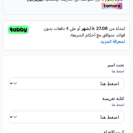
المكونات :
( فراولة ، شمام ، بطيخ ، كيوي ، برتقال ،
عنب اسود ، اناناس )
الباقة تكفي 25 شخص.
مميزات الشريطة الحمرا:
مجموعة فواكه متنوعة
: تضم الباقة مزيجًا رائعًا من
الفواكه الطازجة مثل الفراولة، الشمام، البطيخ، الكيوي،
البرتقال، العنب الأسود، والأناناس، لتقديم تنوع غني
بالنكهات.
نحت اسم
اضغط هنا
تكفي 25 فردًا
: تم إعداد الباقة لتكون مثالية للحفلات
والمناسبات العائلية، حيث تكفي لتلبية احتياجات عدد
كبير من الضيوف.
كتابة تغريسة
تصميم جذاب ومرن
: يمكن تقديم الباقة مع تغريسات
اضغط هنا
أنيقة أو بدونها حسب ذوقك، كما يُمكن استبدال الفازة
ببديل أنيق يتناسب مع المظهر العام.
جودة الفواكه
: يتم اختيار الفواكه بعناية لضمان تقديم
كرت الاهداء