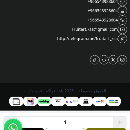
+966543928604
+966543928604
+966543928604
Fruitart.ksa@gmail.com
http://telegram.me/fruitart_ksa
الحقوق محفوظة | 2026
باقة فواكه - فروت ارت