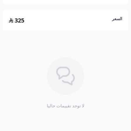
اسحب و افلت الملف هنا
السعر
325
استعراض
لا توجد تقييمات حاليا