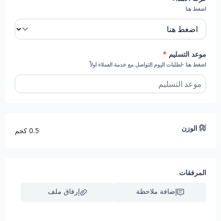
أفضل جودة من حيث الطعم والنضارة، ما يعكس اهتمامًا
اضغط هنا
بالتفاصيل.
تضفي لمسة احتفالية
: الباقة مثالية لإضفاء طابع راقٍ
واحتفالي على مناسباتك الخاصة، سواء أكانت حفلات
موعد التسليم
*
زفاف، أعياد ميلاد، أو اجتماعات عائلية.
اضغط هنا -لطلبات اليوم التواصل مع خدمة العملاء اولاً
يمكنك الحصول على هذه الباقة الآن من
محل فروت ارت
كل ما
عليك هو الطلب وسوف نصلك بأقصى سرعة. ملحوظة: من
الافضل الطلب قبل المناسبة بيوم.
الوزن
0.5 كجم
تنبيه ..
((( لن يعتمد الطلب في ذات اليوم بدون التنسيق مع خدمة
العملاء )))
المرفقات
إضافة ملاحظة
إرفاق ملف