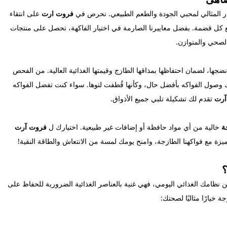
ر المثالي لمحبي الجودة والطعم الطبيعي. نحرص في
فروت ارت
على انتقاء
 كل قضمة. بفضل معاييرنا الصارمة في اختيار الفاكهة، تحصل على منتجات
الصحي والمتوازن.
ضجها، لضمان احتفاظها بمذاقها الطازج وقيمتها الغذائية العالية. من الفحص
 لك وصول الفواكه بأفضل حال، وكأنها قُطفت لتوها. سواء كنت تفضل الفواكه
آرت
تقدم لك تشكيلة تلبي جميع الأذواق.
ة
خالية من أي مواد حافظة أو إضافات غير طبيعية. اختيارك ل
فروت آرت
ميزة مع فواكهنا الطازجة، وامنح يومك لمسة من الانتعاش والطاقة النقية!
؟
 نظامك الغذائي اليومي، فهي غنية بالعناصر الغذائية الضرورية للحفاظ على
خيارًا مثاليًا لصحتك: