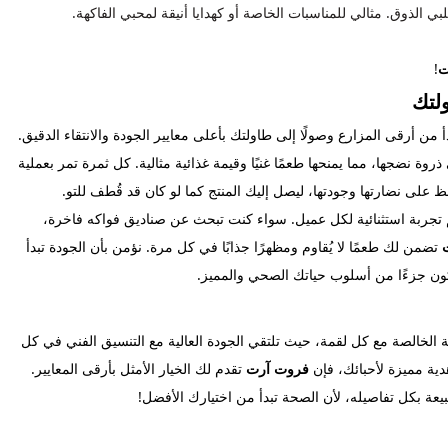
بي الذوق. مثالي للمناسبات الخاصة أو كهدايا أنيقة لمحبي الفاكهة.
ت
!
ولتك
من أرقى المزارع وصولًا إلى طاولتك بأعلى معايير الجودة والانتقاء الدقيق.
نضجها، مما يمنحها طعمًا غنيًا وقيمة غذائية مثالية. كل ثمرة تمر بعملية
لى نضارتها وجودتها، ليصل إليك المنتج كما لو كان قد قُطف للتو.
ديم تجربة استثنائية لكل عميل. سواء كنت تبحث عن صناديق فواكه فاخرة،
تضمن لك طعمًا لا يُقاوم ومظهرًا جذابًا في كل مرة. نؤمن بأن الجودة تبدأ
تكون جزءًا من أسلوب حياتك الصحي والمميز.
ية الخالصة مع كل لقمة، حيث تلتقي الجودة العالية مع التنسيق الفني في كل
ية مميزة لأحبائك، فإن
فروت آرت
تقدم لك الخيار الأمثل بأرقى المعايير.
يعة بكل تفاصيله، لأن الصحة تبدأ من اختيارك الأفضل!