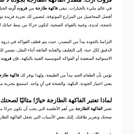
في عالم مليء بالخيارات، تبقى
فاكهة طازجة
من
فروت آرت
الخيا
أفضل المحاصيل من المزارع الموثوقة، لنضمن لك تجربة فريدة مع
ناضجة، لذيذة، وغنية بالفوائد الصحية، لتكون جزءًا من نمط حياتك 
التزامنا بالجودة يبدأ من المصدر، حيث يتم قطف الفواكه في ذروة ن
الدقيق لكل حبة، إلى التغليف والعناية الفائقة أثناء النقل، نضمن
الاستوائية المنعشة أو الفواكه الموسمية الغنية بالنكهة، فإن
فروت 
نؤمن بأن الطعام الجيد يبدأ من الطبيعة، ولهذا نوفر لك
فاكهة طازج
يعني اختيار الجودة، النكهة، والصحة في آنٍ واحد. استمتع بتجربة م
لماذا تعتبر الفاكهة الطازجة خيارًا مثاليًا لصحتك
تعتبر
الفاكهة الطازجة
من أهم الأطعمة التي يجب أن تكون جزءًا من
صحتك وتعزيز طاقتك. إليك بعض الأسباب التي تجعل الفاكهة الطازجة 