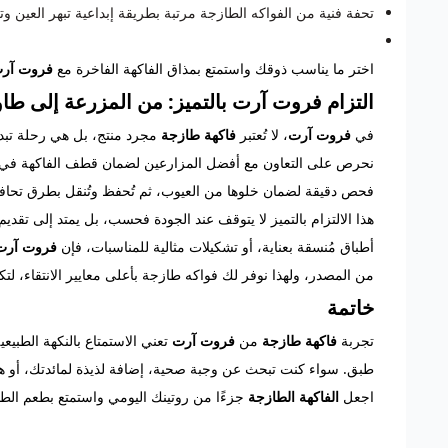
تحفة فنية من الفواكه الطازجة مرتبة بطريقة إبداعية تبهر العين وتل
اختر ما يناسب ذوقك واستمتع بمذاق الفاكهة الفاخرة مع
فروت آر
التزام فروت آرت بالتميز: من المزرعة إلى طا
في
فروت آرت
، لا تُعتبر
فاكهة طازجة
مجرد منتج، بل هي رحلة تبدأ 
نحرص على التعاون مع أفضل المزارعين لضمان قطف الفاكهة في ذروة 
فحص دقيقة لضمان خلوها من العيوب، ثم تُحفظ وتُنقل بطرق تحافظ ع
هذا الالتزام بالتميز لا يتوقف عند الجودة فحسب، بل يمتد إلى تق
أطباق مُنسقة بعناية، أو تشكيلات مثالية للمناسبات، فإن
فروت آرت
من المصدر، ولهذا نوفر لك فواكه طازجة بأعلى معايير الانتقاء، ل
خاتمة
تجربة
فاكهة طازجة
من
فروت آرت
تعني الاستمتاع بالنكهة الطبيع
طبق. سواء كنت تبحث عن وجبة صحية، إضافة لذيذة لمائدتك، أو هد
اجعل
الفاكهة الطازجة
جزءًا من روتينك اليومي واستمتع بطعم الطب