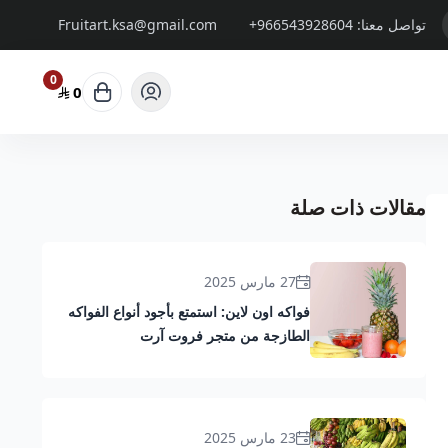
تواصل معنا:
+966543928604
Fruitart.ksa@gmail.com
0
0
مقالات ذات صلة
27 مارس 2025
فواكه اون لاين: استمتع بأجود أنواع الفواكه
الطازجة من متجر فروت آرت
23 مارس 2025