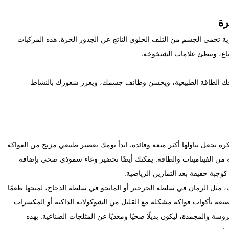
رة
ة تحمي الجسم من التلف الخلوي الناتج عن الجذور الحرة. هذه المركبات
اغ، وتبطئ علامات الشيخوخة.
حك الطاقة الطبيعية، ويحسن وظائف جسمك، ويعزز شعورك بالنشاط
 تجعل تناولها أكثر متعة وفائدة. ابدأ يومك بعصير طبيعي مزيج من الفواكه
ة من الفيتامينات والطاقة. يمكنك أيضًا تحضير وعاء سموذي صحي بإضافة
كوجبة خفيفة بعد التمارين الرياضية.
، مثل الرمان في سلطة الجرجير أو المانجو في سلطة الدجاج، لمنحها طعمًا
لمصنعة بأكواب فواكه مشكلة مع القليل من الشوكولاتة الداكنة أو المكسرات
 والمجمدة، ليكون بديلًا صحيًا ومغذيًا عن المثلجات الصناعية. بهذه