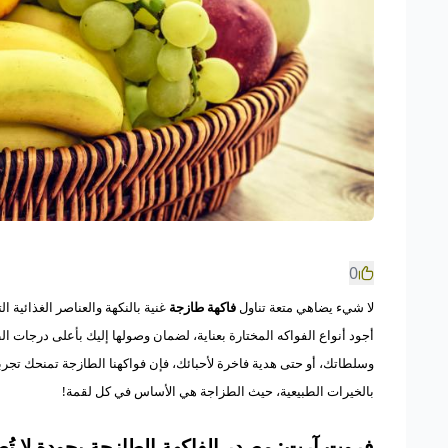
0
لا شيء يضاهي متعة تناول
فاكهة طازجة
غنية بالنكهة والعناصر الغذائية
أجود أنواع الفواكه المختارة بعناية، لضمان وصولها إليك بأعلى درجات 
وسلطاتك، أو حتى هدية فاخرة لأحبائك، فإن فواكهنا الطازجة تمنحك تجربة لا
بالخيرات الطبيعية، حيث الطزاجة هي الأساس في كل لقمة!
فروت آرت: مصدر الفاكهة الطازجة بجودة لا تُ