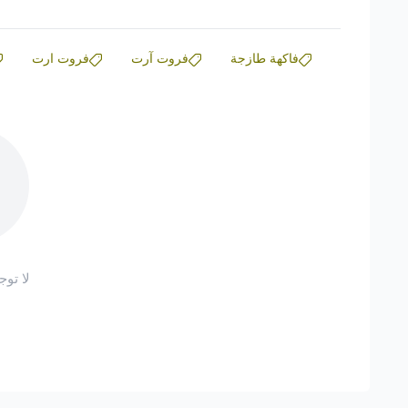
فاكهة طازجة
فروت آرت
فروت ارت
لا توج