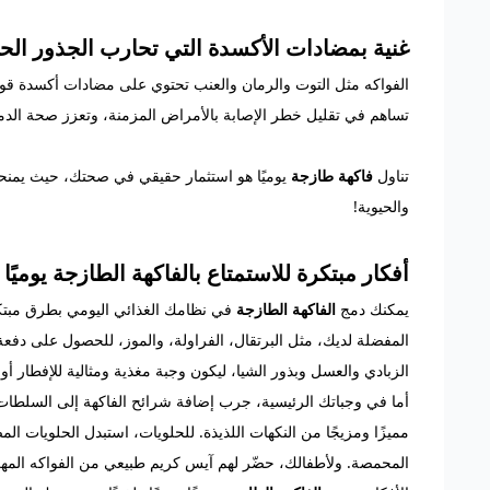
غنية بمضادات الأكسدة التي تحارب الجذور الح
الفواكه مثل التوت والرمان والعنب تحتوي على مضادات أكسدة قوي
تساهم في تقليل خطر الإصابة بالأمراض المزمنة، وتعزز صحة الدم
تناول
فاكهة طازجة
يوميًا هو استثمار حقيقي في صحتك، حيث يمن
والحيوية!
أفكار مبتكرة للاستمتاع بالفاكهة الطازجة يوميًا
يمكنك دمج
الفاكهة الطازجة
في نظامك الغذائي اليومي بطرق مبتكرة
المفضلة لديك، مثل البرتقال، الفراولة، والموز، للحصول على دفع
الزبادي والعسل وبذور الشيا، ليكون وجبة مغذية ومثالية للإفطار أو 
أما في وجباتك الرئيسية، جرب إضافة شرائح الفاكهة إلى السلطات
مميزًا ومزيجًا من النكهات اللذيذة. للحلويات، استبدل الحلويات ا
المحمصة. ولأطفالك، حضّر لهم آيس كريم طبيعي من الفواكه المهروسة