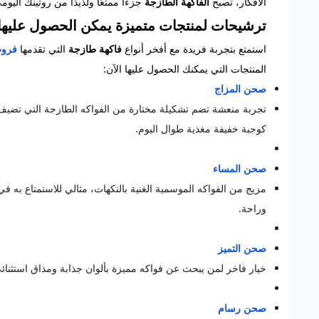
الأفكار، تصبح
الفاكهة الطازجة
جزءًا ممتعًا ولذيذًا من روتينك اليوم
ترشيحات لمنتجات متميزة يمكن الحصول عليها
استمتع بتجربة فريدة مع أفخر أنواع
فاكهة طازجة
التي تقدمها
فروت
المنتجات التي يمكنك الحصول عليها الآن:
صحن المزاج
تجربة منعشة تضم تشكيلة مختارة من الفواكه الطازجة التي تضيف 
كوجبة خفيفة مغذية طوال اليوم.
صحن المساء
مزيج من الفواكه الموسمية الغنية بالنكهات، مثالي للاستمتاع به في ن
وراحة.
صحن التميز
خيار فاخر لمن يبحث عن فواكه مميزة بألوان جذابة ومذاق استثنائي
صحن رسام