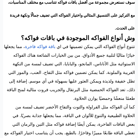
سوف نستعرض مجموعة من أفضل باقات فواكه تتناسب مع مختلف المناسبات،
مع التركيز على التنسيق المثالي واختيار الفواكه التي تضيف جمالًا ونكهة فريدة
على الحدث.
وش أنواع الفواكه الموجودة في باقات فواكه؟
تتنوع أنواع الفواكه التي يمكن تضمينها في اي
باقة فواكه فاخرة
، مما يجعلها
خيارًا مثاليًا لتلبية جميع الأذواق. من بين الخيارات الشائعة هناك الفواكه
الاستوائية مثل الأناناس، المانجو، والبابايا، التي تضيف لمسة من النكهة
الغريبة والملونة. كما يمكن تضمين فواكه مثل التفاح، العنب، والموز التي
تظل خفيفة ولذيذة ويمكن العثور عليها بسهولة في أي موسم. إضافة إلى
ذلك، تعد الفواكه الحمضية مثل البرتقال والجريب فروت مثالية لمنح الباقة
طعمًا منعشًا وحمضيًا يوازن الحلاوة.
كما أن الفواكه مثل الفراولة والتوت والتفاح الأخضر تضيف لمسة من
الحلاوة الطبيعية والتنوع للألوان في الباقة، مما يجعلها جذابة بصريًا. في
بعض الباقات الفاخرة، يمكن أيضًا إضافة فواكه مثل التين والرمان التي
تعطي الباقة طابعًا مميزًا وفاخرًا. بالطبع، يجب أن يتناسب اختيار الفواكه مع