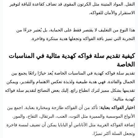
النقل. المواد المتينة مثل الكرتون المقوى قد تضاف كقاعدة للباقة لتوفير
الاستقرار والأمان للفواكه.
هذا النوع من التغليف لا يقتصر فقط على الحماية، بل يُعتبر جزءًا من
التجربة التي تميز باقة الفواكه وتجعلها هدية مبتكرة وفاخرة.
كيفية تقديم سلة فواكه كهدية مثالية في المناسبات
الخاصة
تقديم سلة فواكه كهدية في المناسبات الخاصة يُعد خيارًا رائعًا يجمع بين
الجمال والفائدة. فهي هدية طبيعية ولذيذة تعكس الاهتمام والتقدير، ويمكن
تقديمها بشكل مميز لترك انطباع رائع. إليك بعض النصائح لتقديم سلة فواكه
كهدية مثالية:
اختيار الفواكه بعناية:
تأكد من أن الفواكه طازجة ومختارة بعناية. اجمع بين
الأنواع الموسمية والمميزة مثل التوت، العنب، البرتقال، التفاح، والموز.
إضافة الفواكه الغريبة مثل الأناناس أو البابايا يمكن أن تضيف لمسة فاخرة
وتجعل السلة أكثر تميزًا.