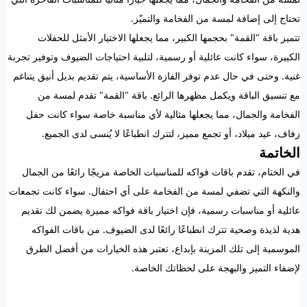
تحتاج إلى إضافة لمسة من الفخامة والتميّز.
تتميز باقة "القمة" بحجمها الكبير، مما يجعلها الاختيار الأمثل للحفلات
الكبيرة، سواء كانت عائلية أو رسمية، لتلبية احتياجات الضيوف وتوفير تجربة
غنية. وحتى في حال عدم توفر الفازة الأساسية، يتم تقديم بديل أنيق يتناغم
مع تنسيق الباقة ويكمل مظهرها الرائع. باقة "القمة" تقدم لمسة من
الفخامة والجمال، مما يجعلها مثالية لأي مناسبة خاصة سواء كانت حفل
زفاف، عيد ميلاد، أو تجمع مميز، لتترك انطباعًا لا يُنسى لدى الجميع.
الخاتمة
في الختام، تقدم باقات فواكه للمناسبات الخاصة مزيجًا رائعًا من الجمال
والنكهة التي تضفي لمسة من الفخامة على أي احتفال. سواء كانت تجمعات
عائلية أو مناسبات رسمية، فإن اختيار باقة فواكه مميزة يضمن لك تقديم
هدية لذيذة وصحية تترك انطباعًا رائعًا لدى الضيوف. من باقات الفواكه
الموسمية إلى تلك المزينة بإبداع، تعتبر هذه الخيارات من أفضل الطرق
لإضفاء التميز والبهجة على لحظاتك الخاصة.