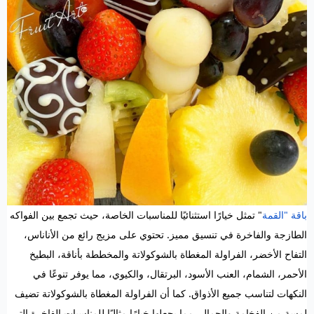
باقة "القمة
" تمثل خيارًا استثنائيًا للمناسبات الخاصة، حيث تجمع بين الفواكه
الطازجة والفاخرة في تنسيق مميز. تحتوي على مزيج رائع من الأناناس،
التفاح الأخضر، الفراولة المغطاة بالشوكولاتة والمخططة بأناقة، البطيخ
الأحمر، الشمام، العنب الأسود، البرتقال، والكيوي، مما يوفر تنوعًا في
النكهات لتناسب جميع الأذواق. كما أن الفراولة المغطاة بالشوكولاتة تضيف
لمسة من الفخامة والجمال، مما يجعلها خيارًا مثاليًا للمناسبات الفاخرة التي