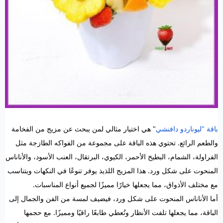
باقة "ليوناردو دافنشي
" هي اختيار مثالي لمن يبحث عن مزيج من الفخامة
والطعم الرائع. تحتوي هذه الباقة على مجموعة من الفواكه الطازجة مثل
الفراولة، الشمام، البطيخ الأحمر، الكيوي، البرتقال، العنب الأسود، والأناناس
المنحوت على شكل ورد. هذا المزيج اللذيذ يوفر تنوعًا في النكهات ويتناسب
مع مختلف الأذواق، مما يجعلها خيارًا مميزًا لجميع أنواع المناسبات.
أما الأناناس المنحوت على شكل ورد، فيضيف لمسة من الفن والجمال إلى
الباقة، مما يجعلها تلفت الأنظار وتُعطي طابعًا راقيًا ومميزًا. مع حجمها