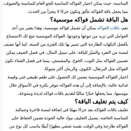
المناسبة، حيث يمكن اختيار الفواكه المناسبة للجو العام للمناسبة والضيوف،
مما يجعل باقة الفواكه تتألق وتكون جزءًا لا يتجزأ من الحدث.
هل الباقة تشمل فواكه موسمية؟
نعم،
باقات الفواكه
يمكن أن تشمل فواكه موسمية، وهذا يعتبر من أحد
العوامل التي تزيد من تنوعها وجودتها. الفواكه الموسمية تتيح لك الاستمتاع
بأفضل النكهات الطازجة التي تتميز بها تلك الفترة من السنة، كما أنها تضيف
لمسة من التفرد والتميّز للباقة. على سبيل المثال، في فصل الصيف يمكن
تضمين الفواكه مثل التوت، الخوخ، والمشمش، بينما في فصل الشتاء تكون
الفواكه مثل البرتقال، الكيوي، والرمان أكثر شيوعًا.
اختيار الفواكه الموسمية يضمن لك الحصول على طعم طبيعي غني وقيمة
غذائية عالية، بالإضافة إلى أن هذه الفواكه تتوفر بكثرة في الأسواق خلال
موسمها، مما يجعلها خيارًا مثاليًا لتقديم باقات فواكه لذيذة ومتنوعة.
كيف يتم تغليف الباقة؟
تغليف باقات الفواكه يعد جزءًا مهمًا في إضافة لمسة فاخرة وجمالية
للمناسبة الخاصة. يشمل التغليف مواد عالية الجودة تضمن الحفاظ على
الفواكه طازجة وفي الوقت نفسه تضفي مظهرًا أنيقًا يناسب كل نوع من