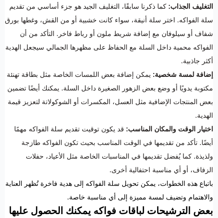
التغليف الجذاب:
كما ذكرنا سابقًا، التغليف الجيد هو جزء أساسي من تقديم
سلة الفواكه. اختر سلة أنيقة، سواء كانت خشبية أو من القش، وغطها بورق
شفاف أو سيلوفان مع إضافة شريط ملون أو رباط فاخر. التأكد من أن
الفواكه محمية داخل السلة مع الحفاظ على مظهرها الجمالي سيجعل الهدية
أكثر جاذبية.
إضافة لمسة شخصية:
يمكن إضافة بعض اللمسات الخاصة مثل بطاقة تهنئة
مكتوبة يدويًا أو وضع بعض الزهور الصغيرة داخل السلة. يمكنك أيضًا تضمين
بعض المنتجات الإضافية مثل العسل، المكسرات أو الشوكولاتة لتعزيز قيمة
الهدية.
اختيار الوقت والمكان المناسب:
قد يكون توقيت تقديم سلة الفواكه مهمًا
أيضًا. تأكد من تقديمها في الوقت المناسب بحيث تكون الفواكه طازجة
ولذيذة. كما يُفضل تقديمها في المناسبات الخاصة مثل الأعياد، حفلات
الزفاف، أو أي مناسبة احتفالية أخرى.
باتباع هذه الخطوات، يمكن تحويل سلة الفواكه إلى هدية فاخرة تُظهر العناية
والاهتمام وتضيف لمسة مميزة إلى أي مناسبة خاصة.
بعض الترشيحات لباقات فواكه يمكنك الحصول عليها