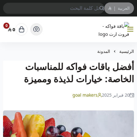
العربية
|
0
0
باقة فواكه - فروت ارت
الرئيسية
المدونة
أفضل باقات فواكه للمناسبات
الخاصة: خيارات لذيذة ومميزة
20 فبراير 2025
goal makers