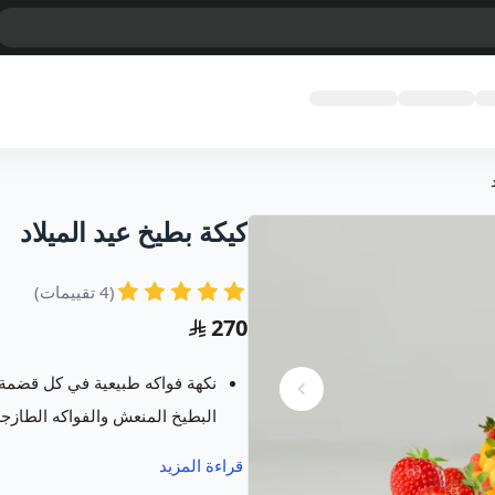
كيكة بطيخ عيد الميلاد
(4 تقييمات)
270
نكهة فواكه طبيعية في كل قضمة،
البطيخ المنعش والفواكه الطازجة
يسعدنا في متجر فروت ارت خدمت
قراءة المزيد
مبتكرة ومميزة تسر كل من رأها 