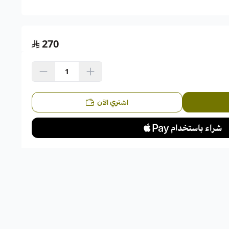
اسحب و افلت الملف هنا
270
استعراض
اشتري الآن