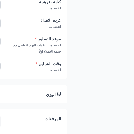
كتابة تغريسة
مذاق منعش وطبيعي: الفواكه ال
اضغط هنا
كيكة الحبحب خيارًا مثاليًا في ال
كرت الاهداء
مناسبة للعديد من المناسبات: بف
اضغط هنا
خيارًا مثاليًا لجميع أنواع المناسبا
موعد التسليم
*
يمكنك الحصول على هذه الباقة ال
اضغط هنا -لطلبات اليوم التواصل مع
خدمة العملاء اولاً
سرعة. ملحوظة: من الافضل الطلب قب
وقت التسليم
*
اضغط هنا
الوزن
المرفقات