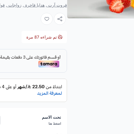
فروت آرت ,
هدايا فاخرة ,
زواجات ,
فوا
المواصفات:
القسم:
اعياد الميلاد
.
بطيخ على شكل كيكة ثلاثة ادوار م
تم شراءه
87
مرة
المحتويات:
( بطيخ ، شمام ، فرا
المنعش )
تكفي 20 فرد.
مميزات كيكة الحبحب ( كيكه
كيكه فواكه طازجة: تجمع كيكة ال
الفراولة والتوت، ما يضمن لك مذاقً
الحفلات أو التجمعات العائلية.
نحت الاسم
تصميم جذاب: تم تزيين كيكة الحب
اضغط هنا
المنعش، مما يضفي عليها مظهرًا را