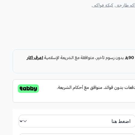
كه طازجة ,
كيكة فواكه ,
زينة بالفواكه الطازجة اللذيذة
ولة ، عنب اسود و ابيض توت منوع مع لمسة من ورق النعناع
 فواكه ):
حبحب بين البطيخ، الشمام، والفواكه الطازجة الأخرى مثل
ا طبيعيًا وغنيًا.
حجم مناسب: تكفي كيكة الحبحب 20 فردًا، مما يجعلها خيارًا مثاليًا للمناسبات الكبيرة مثل
حب بشكل ثلاثي الأدوار مع إضافة لمسة من ورق النعناع
ئعًا وجذابًا.