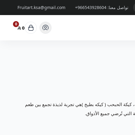
تواصل معنا:
+966543928604
Fruitart.ksa@gmail.com
0
0
 كيكة الحبحب ( كيكه بطيخ )هي تجربة لذيذة تجمع بين طعم
 التي تُرضي جميع الأذواق.
كم بتقديم باقات و
سلات فواكة
تتميز بالفن والابداع وباشكال
وتجعل مناسبتكم حدث لا ينسى.