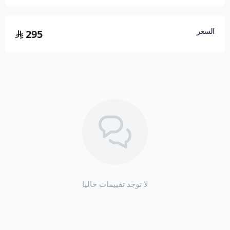
ارت
كل ما عليك هو الطلب وسوف نصلك بأقصى سرعة.
ملحوظة: من الافضل الطلب قبل المناسبة بيوم.
اسحب و افلت الملف هنا
السعر
295
استعراض
لا توجد تقييمات حاليا