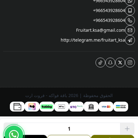
+966543928604
+966543928604
+966543928604
Fruitart.ksa@gmail.com
http://telegram.me/fruitart_ksa
الحقوق محفوظة | 2026
باقة فواكه - فروت ارت