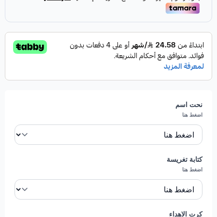
صحن من الفواكه الطازجة اللذيذة يحتوي على ( شمام ،
عنب اسود ، حبحب ، توت احمر ، تفاح اخضر و فراولة
مغمورة بالشوكليت )
تكفي 15 فرد
تنبيه ..
((( لن يعتمد الطلب في ذات اليوم بدون التنسيق مع
خدمة العملاء )))
نحت اسم
اضغط هنا
مميزات صحن كرات الفاكهة:
فواكه طازجة مختارة بعناية:
يتم اختيار كل نوع من
كتابة تغريسة
الفاكهة من أجود المحاصيل الموسمية لضمان الحصول
اضغط هنا
على نكهة غنية، قوام مثالي، ونضارة تدوم طويلاً.
تقديم فاخر وسهل المشاركة:
صحن مصمم ليكفي 15
فردًا، وهو ما يجعله مثاليًا للعزائم والتجمعات العائلية،
كرت الاهداء