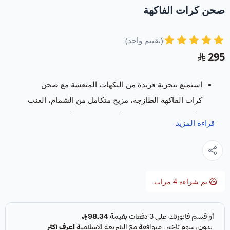
صحن كرات الفاكهة
(تقييم واحد)
295
استمتع بتجربة فريدة من النكهات المنعشة مع صحن
كرات الفاكهة الطازجة، مزيج متكامل من الشمام، العنب
الأسود، الحبحب، التوت الأحمر، والتفاح الأخضر، مع
قراءة المزيد
لمسة فاخرة من الفراولة المغطاة بالشوكليت.
يسعدنا في متجر فروت ارت خدمتكم بتقديم باقات و
سلات فواكة
تتميز بالفن والابداع وباشكال مبتكرة
ومميزة تسر كل من رأها وتجعل مناسبتكم حدث لا
تم شراءه
4
مرات
ينسى.
المواصفات: