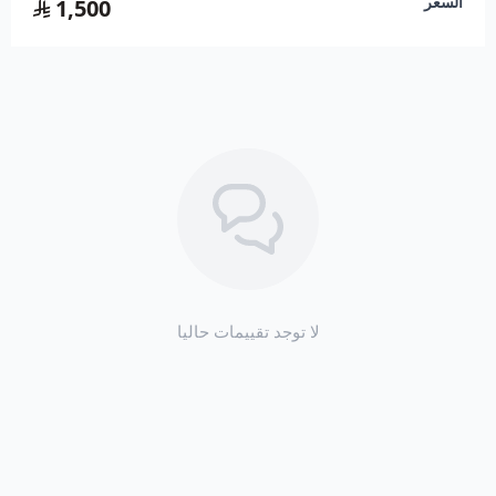
السعر
1,500
استعراض
صحن-فواكه-برج-الجمعة-الحلوة
لا توجد تقييمات حاليا