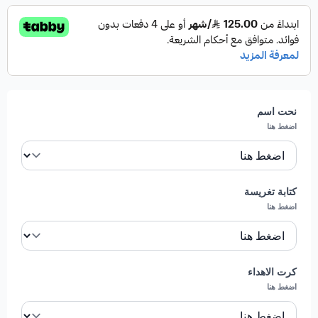
احمر اصفر ، )
تكفي 250 فرد.
القسم:
الأبراج
.
تنبيه ..
((( لن يعتمد الطلب في ذات اليوم بدون التنسيق مع
نحت اسم
خدمة العملاء )))
اضغط هنا
مميزات صحن فواكه هرم الفواكه:
كتابة تغريسة
تنوع الفواكه:
يحتوي هرم الفواكه على مجموعة واسعة
اضغط هنا
من الفواكه الطازجة مثل البطيخ، الشمام، الكيوي،
الأنناس، والبرتقال. هذا التنوع يضمن لكل فرد في
المناسبة تذوق نكهة جديدة ومختلفة.
كرت الاهداء
الحجم المناسب:
يقدر هرم الفواكه بكمية كافية لعدد
اضغط هنا
100 فرد، ما يجعله الخيار المثالي للحفلات والمناسبات