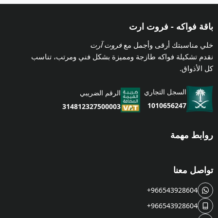
باقة فواكه - فروت ارت
خلي مناسبتك أرقى وأجمل مع
فروت آرت
نقدم تشكيلة فواكه طازجة ومميزة بشكل فني ومرتب، تناسب
كل الأذواق.
السجل التجاري
الرقم الضريبي
1010656247
314812327500003
روابط مهمة
تواصل معنا
+966543928604
+966543928604