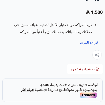
1,500
هرم الفواكه هو الاختيار الأمثل لتقديم ضيافة مميزة في
حفلاتك ومناسباتك. يقدم لك مزيجاً غنياً من الفواكه
الطازجة مثل العنب الأحمر والأسود والبرتقال، ليضفي
قراءة المزيد
طعماً طازجاً على كل لحظة.
يسعدنا في متجر فروت ارت خدمتكم بتقديم باقات و
سلات فواكة
تتميز بالفن والابداع وباشكال مبتكرة
ومميزة تسر كل من رأها وتجعل مناسبتكم حدث لا
تم شراءه
14
مرة
ينسى.
المواصفات:
صحن من الفواكه الطازجة اللذيذة يحتوي على
( بطيخ ،
شمام ، كيوي ، اناناس ، برتقال ، فراولة ، عنب اسود