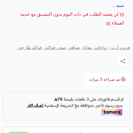
تنبيه ..
((( لن يعتمد الطلب في ذات اليوم بدون التنسيق مع خدمة
العملاء )))
فروت آرت ,
زواجات ,
هدايا ,
ضيافة ,
صحن فواكه ,
فواكه طازجة ,
تم شراءه
5
مرات