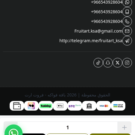
+966543928604
+966543928604
+966543928604
Fruitart.ksa@gmail.com
http://telegram.me/fruitart_ksa
الحقوق محفوظة | 2026
باقة فواكه - فروت ارت