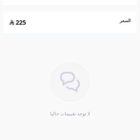
اسحب و افلت الملف هنا
السعر
225
استعراض
لا توجد تقييمات حاليا