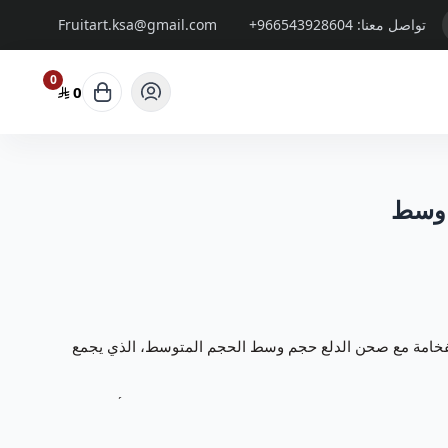
تواصل معنا:
+966543928604
Fruitart.ksa@gmail.com
0
0
 وسط
خامة مع صحن الدلع حجم وسط الحجم المتوسط، الذي يجمع
كم بتقديم باقات و
سلات فواكة
تتميز بالفن والابداع بأشكال
وتجعل مناسبتكم حدث لا ينسى.