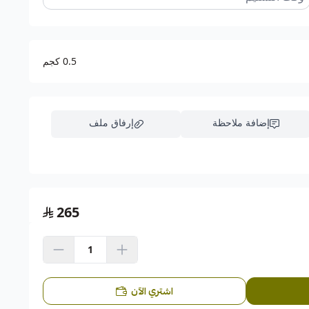
ات بعناية لضمان تقديم أفضل مذاق وأعلى جودة ترضي ذوقك
0.5 كجم
م وسط الآن من
محل فروت ارت
كل ما عليك هو الطلب وسوف
إضافة ملاحظة
إرفاق ملف
اسحب و افلت الملف هنا
265
استعراض
اشتري الآن