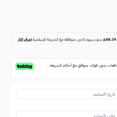
، فراولة ، عنب اسود ، برتقال ، توت احمر و اسود )
سط:
جم المتوسط يقدم خياراً مثالياً للاجتماعات العائلية الصغيرة
دلع" بعناية فائقة لتقديم مظهر أنيق يضيف لمسة من الفخامة
الصحن على مزيج متكامل من الخيارات الشهية التي تناسب
عل تقديمه بسيطاً ومريحاً، ما يوفر الوقت والجهد خلال