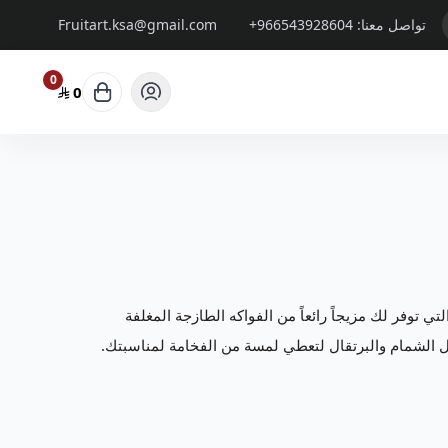
تواصل معنا:
+966543928604
Fruitart.ksa@gmail.com
0
0
تي توفر لك مزيجاً رائعاً من الفواكه الطازجة المغلفة
ثل الشمام والبرتقال لتعطي لمسة من الفخامة لمناسبتك.
كم بتقديم باقات و
سلات فواكة
تتميز بالفن والابداع وباشكال
وتجعل مناسبتكم حدث لا ينسى.