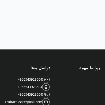
روابط مهمة
تواصل معنا
+966543928604
+966543928604
+966543928604
Fruitart.ksa@gmail.com