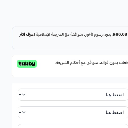
جة
( فراولة ومغمورة بالشوكلاته ، اناناس ، شمام ، كيوي ،
كه طازجة مثل الفراولة المغطاة بالشوكولاتة، الأناناس،
 يعطي تجربة طعم فاخرة ومثيرة.
باقة فواكه الشوق هي الخيار المثالي للمناسبات الصغيرة والتجمعات العائلية حيث تكفي 15
ازجة ولذيذة في أي مناسبة.
جد بديل مناسب يتناسب مع شكل الباقة، ليضمن لك تقديم
 الفخامة بفضل الفراولة المغطاة بالشوكولاتة التي تضيف