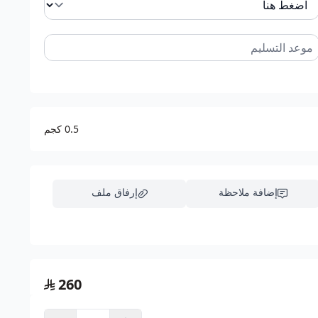
 على المزيج الكامل من الفواكه الطازجة.
ه طازجة ومتنوعة مثل العنب الأسود والبرتقال، لتلبية مختلف
آن من محل فروت ارت كل ما عليك هو الطلب وسوف نصلك بأقصى
ل المناسبة بيوم.
0.5 كجم
ن التنسيق مع خدمة العملاء )))
إضافة ملاحظة
إرفاق ملف
اسحب و افلت الملف هنا
260
استعراض