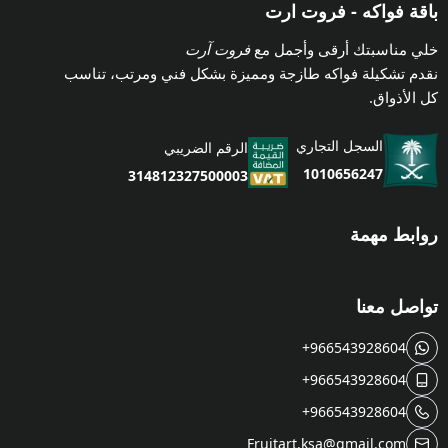
باقة فواكه - فروت ارت
خلي مناسبتك أرقى وأجمل مع
فروت آرت
نقدم تشكيلة فواكه طازجة ومميزة بشكل فني ومرتب، تناسب
كل الأذواق.
السجل التجاري
الرقم الضريبي
1010656247
314812327500003
روابط مهمة
تواصل معنا
+966543928604
+966543928604
+966543928604
Fruitart.ksa@gmail.com